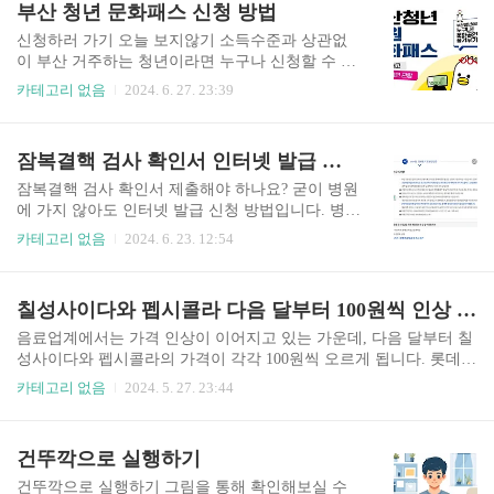
부산 청년 문화패스 신청 방법
뜰 팝업 스토어 온라인의 경우 모든 상품들이 선 주
니다. 장바구니 넣기 전에 무조건 확인하세요! 급
문 후 배..
하신 분들은 바로 아래를 통해 쉬인코리아 앱을 다
신청하러 가기 오늘 보지않기 소득수준과 상관없
운받으세요! 할인쿠폰을 가장 빠르게 발급받아 바
이 부산 거주하는 청년이라면 누구나 신청할 수 있
로 사용할 수 있습니다. ⬇️ 빠른 발급 ⬇️ 쉬인코리아
는 지원금이 있다면? 바로 부산 청년 문화패스 신
카테고리 없음
2024. 6. 27. 23:39
할인쿠폰 받기👆 SHEINKOREA 쉬인이란? 중국
청하세요! 11만원 상당의 문화공연을 단돈 만원으
온라인 종합 패션 쇼핑몰로 알리와 테무와 같은 중
로 즐길 수 있습니다. 모르면 나만 11만원 손해봅니
국 쇼핑몰 중 하나입니다. 저렴한 가격과 함께 해외
다. 선착순 5000명에게만 지급되므로 무조건 신청
잠복결핵 검사 확인서 인터넷 발급 신청 방법
에서 먼저 입소문이 나고 이후 한국 맘카페까지 소
부터 하세요! 부산 청년문화패스 신청하기👆 부
개가 된 중국 ..
산 청년 문화패스 신청 기간 및 조건 부산청년만원
잠복결핵 검사 확인서 제출해야 하나요? 굳이 병원
문화패스는 부산 청년들에게 연 1회, 최대 11만원
에 가지 않아도 인터넷 발급 신청 방법입니다. 병원
의 공연 관람 지원금을 제공합니다. 지원금은 1회
가면 1만원을 써야 하지만 아래 글을 통해 단 3분만
카테고리 없음
2024. 6. 23. 12:54
에 한해 사용할 수 있으며, 공연 가격과 관계없이 1
에 확인서는 무료로 발급 받으실 수 있습니다. 잠복
1만원 이하의 공연을 관람할 수 있습니다. ☑️ 신청
결핵 검사 확인서 인터넷 발급 신청하기 잠복결핵
기간: 24년 7월 1일 오전 10시부터 선착순 5000
검사 확인서를 인터넷으로 간편 발급받으실 수 있
칠성사이다와 펩시콜라 다음 달부터 100원씩 인상 예정
명 ☑️ 관람 기간: 9월 1일부터 11월 30일까지 (필
습니다. 집에서도 간편하게 발급받을 수 있는 방법
요..
은 아래 글을 통해 천천히 따라하실 수 있어요. 특
음료업계에서는 가격 인상이 이어지고 있는 가운데, 다음 달부터 칠
히 의료기관, 학교, 유치원, 어린이집에 근무하시나
성사이다와 펩시콜라의 가격이 각각 100원씩 오르게 됩니다. 롯데칠
요? 매년 검사하고 검사 확인서를 제출하는 만큼
성음료는 편의점에서 판매되는 250ml 칠성사이다와 펩시콜라의 가
카테고리 없음
2024. 5. 27. 23:44
무료로 받을 수 있는 인터넷 발급 신청 방법을 꼭
격을 인상하여 1,700원과 1,600원으로 조정할 예정입니다. 이러한 결
확인하세요! 급하신 분들은 바로 아래를 통해 빠르
정은 이상기후와 병충해로 과일농축액 수입 단가가 상승하고 있는
게 잠복결핵 검사확인서를 신청하실 수 있습니
등의 이유로 이뤄졌으며, 생필품인 생수 아이시스 일부 제품은 물가
건뚜깍으로 실행하기
다! ⬇️ 빠른 신청 ⬇️ 잠복결핵 검사확인서 신청하기
안정에 기여하기 위해 평균 10.3%의 인하를 진행할 예정입니다.
👆 잠복 결핵 감염 ..
건뚜깍으로 실행하기 그림을 통해 확인해보실 수