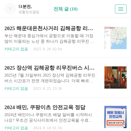
51분전,
전체 글 (10)
생활정보꿀팁
2025 해운대온천사거리 김해공항 리무진 버스 시간표
부산 해운대 중심가에서 공항으로 이동할 때 가장
많이 이용되는 노선 중 하나가 김해공항 리무진 버
스입니다. 특히 관광객과 출장객이 많이 몰리는 곳
카테고리 없음
2025. 8. 28. 02:04
이 바로 해운대온천사거리 정류장인데요. 오늘은 2
025 해운대온천사거리 김해공항 리무진 버스 시간
표와 함께 요금, 예약 절차, 유의사항까지 종합적으
2025 장산역 김해공항 리무진버스 시간표
로 안내드립니다. 📌 2025 해운대온천사거리 김해
공항 리무진 버스 시간표 2025 해운대온천사거리
2025년 7월 31일부터 2025 장산역 김해공항 리무진
김해공항 리무진 버스 시간표는 해운대 도심에서
버스 시간표가 전면 개편되었습니다. 더욱 빠르고
공항으로 바로 연결되는 핵심 노선입니다. 해당 정
편리한 운행으로, 김해공항까지의 이동이 한층 쉬
카테고리 없음
2025. 8. 25. 23:36
류장은 해운대 해수욕장과 상권 밀집 지역과 가까
워졌습니다. 이 글 하나로 2025 장산역 김해공항 리
워 관광객 수요가 높은 곳으로, 아래와 같이 평일과
무진버스 시간표와 실시간 도착 정보, 요금, 이용
주말·휴일에 동일한 시간으로 운행됩니다. 운행 구
팁까지 모두 알려드립니다. 1. 장산역 김해공항 리
2024 배민, 쿠팡이츠 안전교육 정답
분첫차막차배차 간격평일05:1619:2660분토요일·휴
무진버스 시간표 2025 장산역 김해공항 리무진버
일05:1619:..
스 시간표는 공항리무진 1호선 노선으로 운영되며,
2024년 배민이나 쿠팡이츠 배달 알바를 시작하시
하루 총 15회 운행됩니다. 📌기점 기준 첫차는 오전
나요? 무조건 공식사이트에서 안전교육을 수료해
4시 50분, 막차는 오후 7시이며, 김해공항 출발 기
야만 가능합니다. 2가지의 영상을 수강을 완료한
카테고리 없음
2024. 9. 18. 01:56
준은 오전 7시 10분 첫차, 밤 9시 40분 막차입니다.