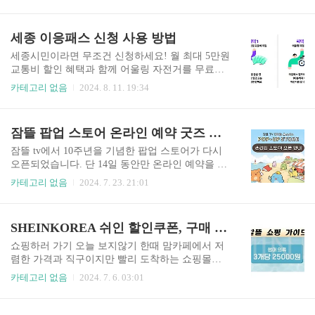
다음 최종 시험까지 합격해야 합니다. 바로 아래에
📌배차 간격은 60분으로 고정되어 있습니다. 📌소
서 안전교육 문제와 정답을 다운받아 손쉽게 합격
요 시간은 평균 70~80분, 성인 기준 요금은 9,500원
하세요! ⬇️ 빠른 문제 정답 다운받기 ⬇️ 안전교육 문
세종 이응패스 신청 사용 방법
입니다. 장산역 인근 숙소..
제정답 다운받기👆 2024 배민, 쿠팡이츠 안전교육
수료 방법 쿠팡이츠 배달파트너로 활동하기 위해
세종시민이라면 무조건 신청하세요! 월 최대 5만원
서는 먼저 안전교육을 이수해야 합니다. 다음은 쿠
교통비 할인 혜택과 함께 어울링 자전거를 무료로
팡이츠 배달파트너로서 안전교육을 빠르게 수료하
무제한 이용할 수 있는 이용패스를 신청할 수 있습
카테고리 없음
2024. 8. 11. 19:34
는 방법을 단계별로 정리한 가이드입니다. 1. 앱 다
니다. 신청 방법부터 신청 조건, 혜택, 사용 방법,
운로드 및 회원가입 [회원가입]이름, 휴대폰 번호,
혜택 내역 확인 방법까지 자세히 알려드립니다. 60
인증번호, 이메일 주소를 입력해야 합니다. 배민,
70세대은 전화로 간편 신청할 수 있으니 포기하지
잠뜰 팝업 스토어 온라인 예약 굿즈 종류 pixelystore.com
쿠팡이츠 배달파트너로 가입한 정보를 사용하세
마시고 반드시 신청하세요! 급하신 분들은 바로 아
요. 안전교육 회원가입 바로가..
래를 통해 이응패스 전용 카.드를 신용/체크로 간편
잠뜰 tv에서 10주년을 기념한 팝업 스토어가 다시
발급 후 신청하세요. 자세한 방법과 혜택은 아래 글
오픈되었습니다. 단 14일 동안만 온라인 예약을 통
을 통해 한눈에 확인하실 수 있습니다. ⬇️ 빠른 신청
해서 굿즈를 구매하실 수 있으니 서둘러 예약하시
카테고리 없음
2024. 7. 23. 21:01
⬇️ 세종 이응패스 신청하기👆 세종 이응패스만의
길 바랍니다. pixelystore.com에서만 예약이 가능합
혜택 ☑️ 월 최대 5만원 교통비 지원 (세종시만의 혜
니다. 어떤 굿즈가 있는지 오픈 기간이 궁금하시다
택) ☑️ 어울링 자전거 무료 무제한 사용 가능 세종
면 바로 아래를 참고하세요! ⬇️ 빠른 예약 ⬇️ 잠뜰 팝
SHEINKOREA 쉬인 할인쿠폰, 구매 꿀팁, 후기
시민이라면 누구나 이용할 수 있는 이응패스 신..
업 스토어 바로가기👆 잠뜰 온라인 팝업 스토어 일
정 초등학생들에게 많은 사랑을 받고 있는 잠뜰 티
쇼핑하러 가기 오늘 보지않기 한때 맘카페에서 저
비에서 팝업 스토어 온라인을 오픈했습니다. 최근
렴한 가격과 직구이지만 빨리 도착하는 쇼핑몰이
오프라인 스토어가 성공적으로 마무리되면서 미처
있어서 이용해 보았는데 어느덧 SHEINKOREA이
카테고리 없음
2024. 7. 6. 03:01
방문하지 못했던 팬들에게 잠뜰 팝업 스토어 온라
라는 이름으로 한국 오픈을 했습니다. 50만 원 이상
인 오픈은 절호의 기회입니다! 오프라인 팝업 스토
쉬인에서 구매하고 실패 안하는 꿀팁 궁금하지 않
어처럼 굿즈 품절될까봐 걱정하지 마세요! 이번 잠
으세요? 할인쿠폰, 찐 후기까지 생생하게 알려드립